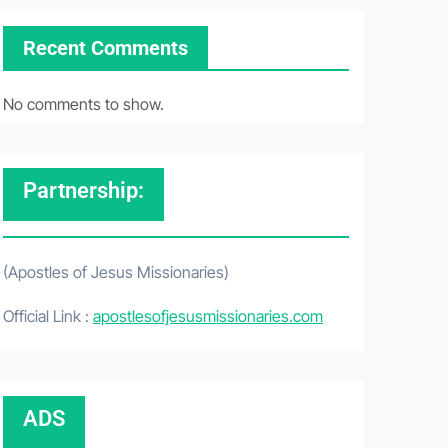
Recent Comments
No comments to show.
Partnership:
(Apostles of Jesus Missionaries)
Official Link :
apostlesofjesusmissionaries.com
ADS