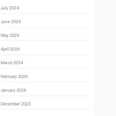
July 2024
June 2024
May 2024
April 2024
March 2024
February 2024
January 2024
December 2023