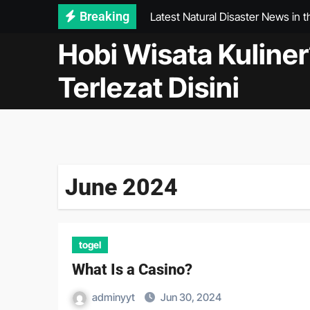
Skip
Latest Natural Disaster News in 
Breaking
to
World Vaccine Development: Wh
Hobi Wisata Kuliner
content
Economic Impact of the Global P
Terlezat Disini
WHO health news: Latest Develop
The Importance of International 
AI in Health: Improving Diagnosi
The Rise of International Startup
June 2024
International Typhoons: The Impa
togel
What Is a Casino?
adminyyt
Jun 30, 2024