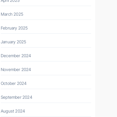
April 2025
March 2025
February 2025
January 2025
December 2024
November 2024
October 2024
September 2024
August 2024