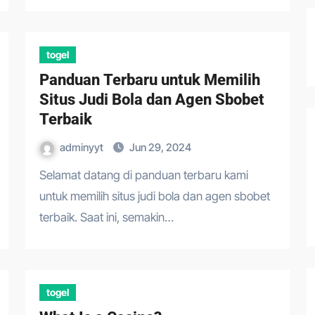
togel
Panduan Terbaru untuk Memilih
Situs Judi Bola dan Agen Sbobet
Terbaik
adminyyt
Jun 29, 2024
Selamat datang di panduan terbaru kami
untuk memilih situs judi bola dan agen sbobet
terbaik. Saat ini, semakin…
togel