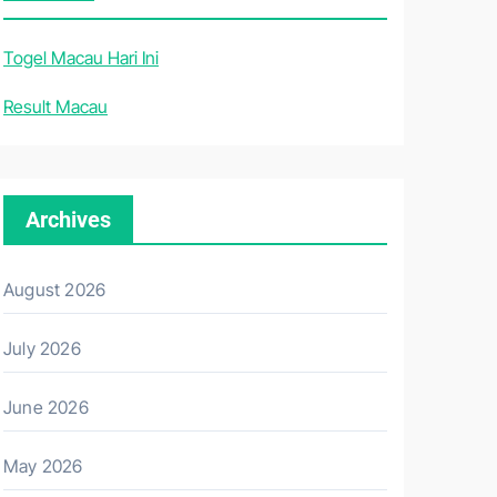
Togel Macau Hari Ini
Result Macau
Archives
August 2026
July 2026
June 2026
May 2026