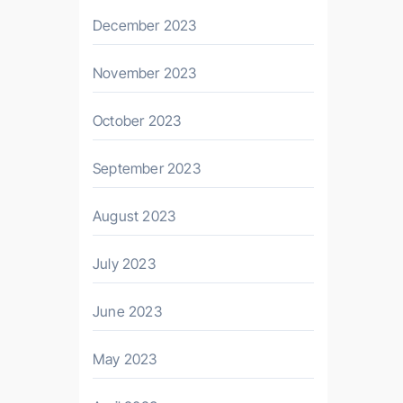
December 2023
November 2023
October 2023
September 2023
August 2023
July 2023
June 2023
May 2023