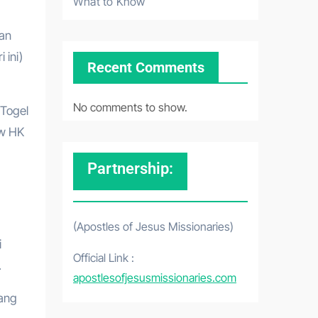
What to Know
ran
 ini)
Recent Comments
No comments to show.
 Togel
aw HK
Partnership:
(Apostles of Jesus Missionaries)
i
Official Link :
.
apostlesofjesusmissionaries.com
uang