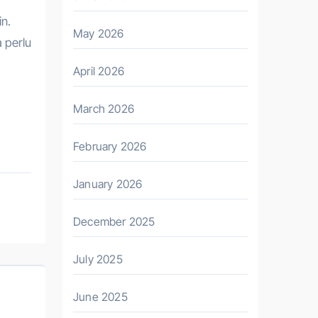
in.
May 2026
 perlu
April 2026
March 2026
February 2026
January 2026
December 2025
July 2025
June 2025