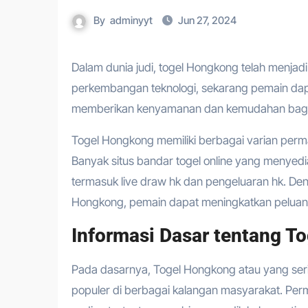
By
adminyyt
Jun 27, 2024
Dalam dunia judi, togel Hongkong telah menjadi permainan yang populer dan diminati oleh banyak orang. Dengan
perkembangan teknologi, sekarang pemain dapa
memberikan kenyamanan dan kemudahan bagi pa
Togel Hongkong memiliki berbagai varian permain
Banyak situs bandar togel online yang menyed
termasuk live draw hk dan pengeluaran hk. De
Hongkong, pemain dapat meningkatkan peluan
Informasi Dasar tentang T
Pada dasarnya, Togel Hongkong atau yang seri
populer di berbagai kalangan masyarakat. Perma