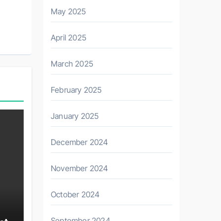
May 2025
April 2025
March 2025
February 2025
January 2025
December 2024
November 2024
October 2024
September 2024