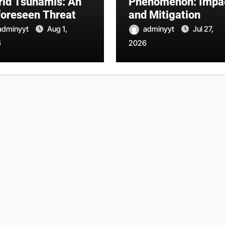
ld Tsunamis: An
Phenomenon: Impa
oreseen Threat
and Mitigation
adminyyt
Aug 1,
adminyyt
Jul 27,
6
2026