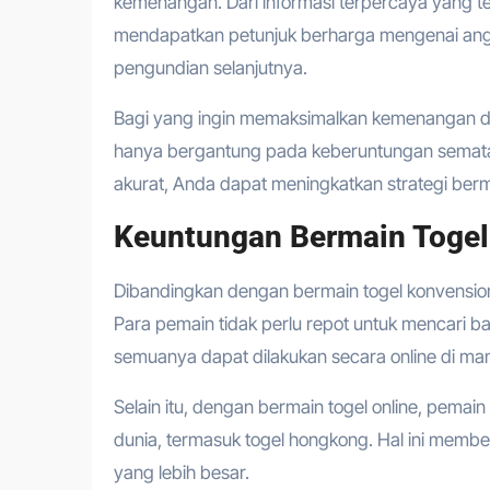
kemenangan. Dari informasi terpercaya yang ter
mendapatkan petunjuk berharga mengenai an
pengundian selanjutnya.
Bagi yang ingin memaksimalkan kemenangan d
hanya bergantung pada keberuntungan semata
akurat, Anda dapat meningkatkan strategi ber
Keuntungan Bermain Togel
Dibandingkan dengan bermain togel konvension
Para pemain tidak perlu repot untuk mencari 
semuanya dapat dilakukan secara online di ma
Selain itu, dengan bermain togel online, pemai
dunia, termasuk togel hongkong. Hal ini memb
yang lebih besar.