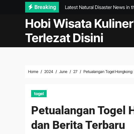
Latest Natural Disaster News in 
Skip
Breaking
World Vaccine Development: Wh
to
Hobi Wisata Kuliner
content
Economic Impact of the Global P
Terlezat Disini
WHO health news: Latest Develop
The Importance of International 
AI in Health: Improving Diagnosi
The Rise of International Startup
Home
2024
June
27
Petualangan Togel Hongkong:
International Typhoons: The Impa
togel
Petualangan Togel
dan Berita Terbaru