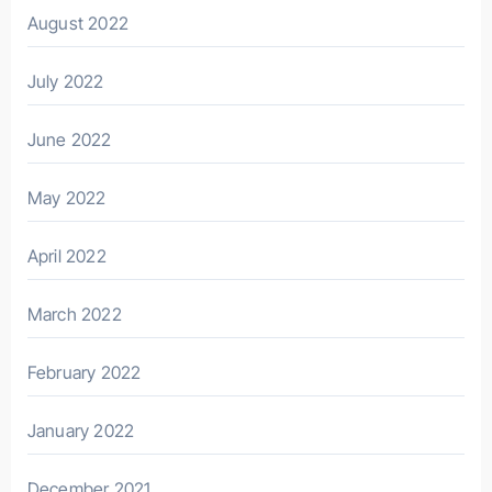
August 2022
July 2022
June 2022
May 2022
April 2022
March 2022
February 2022
January 2022
December 2021