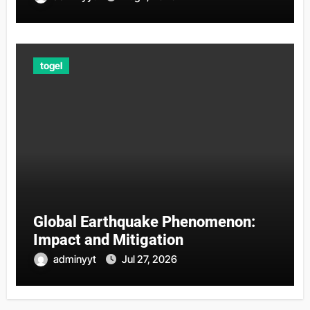
togel
Global Earthquake Phenomenon:
Impact and Mitigation
adminyyt
Jul 27, 2026