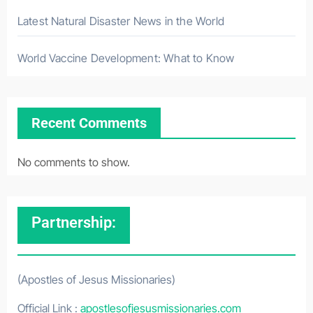
Latest Natural Disaster News in the World
World Vaccine Development: What to Know
Recent Comments
No comments to show.
Partnership:
(Apostles of Jesus Missionaries)
Official Link :
apostlesofjesusmissionaries.com