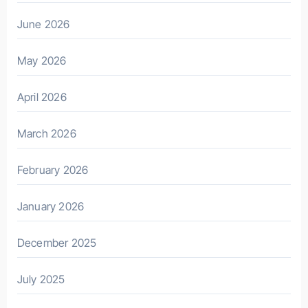
June 2026
May 2026
April 2026
March 2026
February 2026
January 2026
December 2025
July 2025