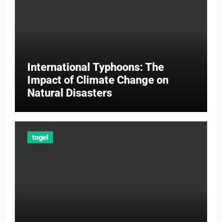
International Typhoons: The
Impact of Climate Change on
Natural Disasters
togel