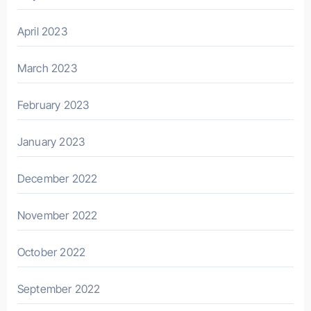
April 2023
March 2023
February 2023
January 2023
December 2022
November 2022
October 2022
September 2022