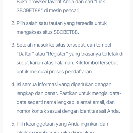
Buka browser favorit Anda dan cari "Link
SBOBET88" di mesin pencari.
Pilih salah satu tautan yang tersedia untuk
mengakses situs SBOBET88.
Setelah masuk ke situs tersebut, cari tombol
"Daftar" atau "Register" yang biasanya terletak di
sudut kanan atas halaman. Klik tombol tersebut
untuk memulai proses pendaftaran.
Isi semua informasi yang diperlukan dengan
lengkap dan benar. Pastikan untuk mengisi data-
data seperti nama lengkap, alamat email, dan
nomor kontak sesuai dengan identitas asli Anda.
Pilih keanggotaan yang Anda inginkan dan
lakukan pembayaran jika diperlukan.