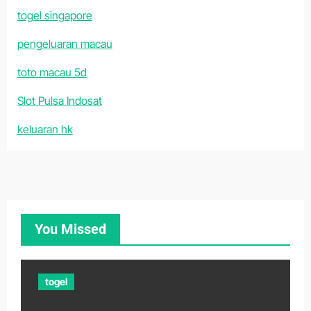
togel singapore
pengeluaran macau
toto macau 5d
Slot Pulsa Indosat
keluaran hk
You Missed
togel