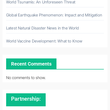
World Tsunamis: An Unforeseen Threat
Global Earthquake Phenomenon: Impact and Mitigation
Latest Natural Disaster News in the World
World Vaccine Development: What to Know
Recent Comments
No comments to show.
Partnership: