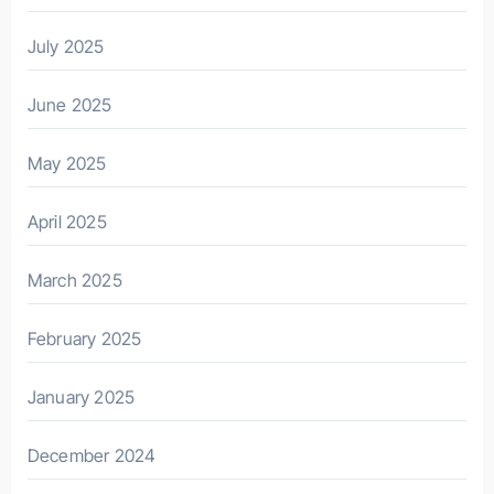
July 2025
June 2025
May 2025
April 2025
March 2025
February 2025
January 2025
December 2024