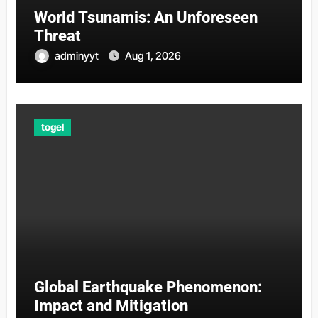
World Tsunamis: An Unforeseen
Threat
adminyyt
Aug 1, 2026
togel
Global Earthquake Phenomenon:
Impact and Mitigation