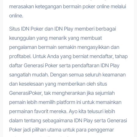
merasakan ketegangan bermain poker online melalui
online.
Situs IDN Poker dan IDN Play memberi berbagai
keunggulan yang menarik yang membuat
pengalaman bermain semakin mengasyikkan dan
profitabel. Untuk Anda yang berniat mendaftar, tahap
daftar Generasi Poker serta pendaftaran IDN Play
sangatlah mudah. Dengan semua seluruh keamanan
dan keselesaan yang memberikan oleh situs
GenerasiPoker, tak mengherankan jika sejumlah
pemain lebih memilih platform ini untuk memainkan
permainan favorit mereka. Ayo kita telusuri lebih
dalam tentang sebagaimana IDN Play serta Generasi
Poker jadi pilihan utama untuk para penggemar