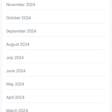
November 2024
October 2024
September 2024
August 2024
July 2024
June 2024
May 2024
April 2024
March 2024