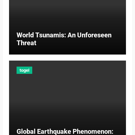
World Tsunamis: An Unforeseen
Threat
togel
Global Earthquake Phenomenon: