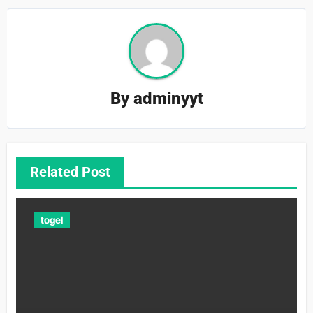
By
adminyyt
Related Post
togel