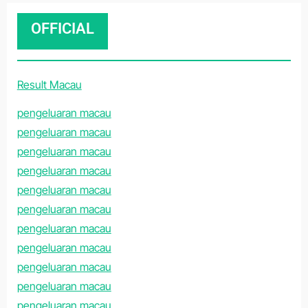
OFFICIAL
Result Macau
pengeluaran macau
pengeluaran macau
pengeluaran macau
pengeluaran macau
pengeluaran macau
pengeluaran macau
pengeluaran macau
pengeluaran macau
pengeluaran macau
pengeluaran macau
pengeluaran macau