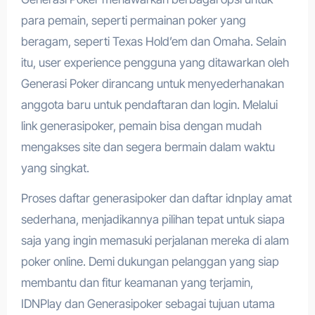
para pemain, seperti permainan poker yang
beragam, seperti Texas Hold’em dan Omaha. Selain
itu, user experience pengguna yang ditawarkan oleh
Generasi Poker dirancang untuk menyederhanakan
anggota baru untuk pendaftaran dan login. Melalui
link generasipoker, pemain bisa dengan mudah
mengakses site dan segera bermain dalam waktu
yang singkat.
Proses daftar generasipoker dan daftar idnplay amat
sederhana, menjadikannya pilihan tepat untuk siapa
saja yang ingin memasuki perjalanan mereka di alam
poker online. Demi dukungan pelanggan yang siap
membantu dan fitur keamanan yang terjamin,
IDNPlay dan Generasipoker sebagai tujuan utama