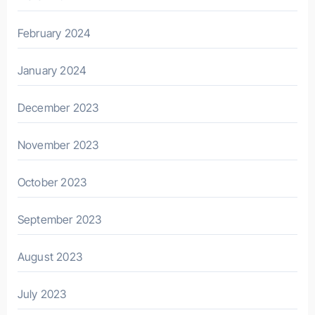
February 2024
January 2024
December 2023
November 2023
October 2023
September 2023
August 2023
July 2023