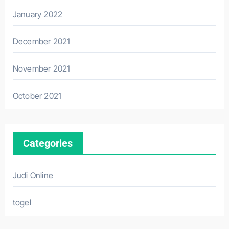
January 2022
December 2021
November 2021
October 2021
Categories
Judi Online
togel