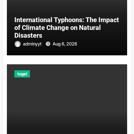
International Typhoons: The Impact
of Climate Change on Natural
Disasters
adminyyt
Aug 6, 2026
togel