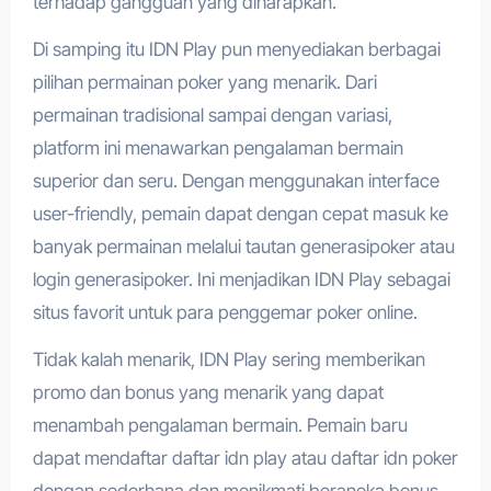
terhadap gangguan yang diharapkan.
Di samping itu IDN Play pun menyediakan berbagai
pilihan permainan poker yang menarik. Dari
permainan tradisional sampai dengan variasi,
platform ini menawarkan pengalaman bermain
superior dan seru. Dengan menggunakan interface
user-friendly, pemain dapat dengan cepat masuk ke
banyak permainan melalui tautan generasipoker atau
login generasipoker. Ini menjadikan IDN Play sebagai
situs favorit untuk para penggemar poker online.
Tidak kalah menarik, IDN Play sering memberikan
promo dan bonus yang menarik yang dapat
menambah pengalaman bermain. Pemain baru
dapat mendaftar daftar idn play atau daftar idn poker