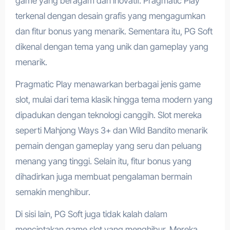
game yang beragam dan inovatif. Pragmatic Play
terkenal dengan desain grafis yang mengagumkan
dan fitur bonus yang menarik. Sementara itu, PG Soft
dikenal dengan tema yang unik dan gameplay yang
menarik.
Pragmatic Play menawarkan berbagai jenis game
slot, mulai dari tema klasik hingga tema modern yang
dipadukan dengan teknologi canggih. Slot mereka
seperti Mahjong Ways 3+ dan Wild Bandito menarik
pemain dengan gameplay yang seru dan peluang
menang yang tinggi. Selain itu, fitur bonus yang
dihadirkan juga membuat pengalaman bermain
semakin menghibur.
Di sisi lain, PG Soft juga tidak kalah dalam
menciptakan game slot yang menghibur. Mereka