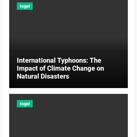
togel
International Typhoons: The
Impact of Climate Change on
Natural Disasters
togel