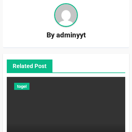
By
adminyyt
Related Post
togel