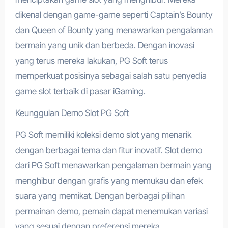
dikenal dengan game-game seperti Captain’s Bounty
dan Queen of Bounty yang menawarkan pengalaman
bermain yang unik dan berbeda. Dengan inovasi
yang terus mereka lakukan, PG Soft terus
memperkuat posisinya sebagai salah satu penyedia
game slot terbaik di pasar iGaming.
Keunggulan Demo Slot PG Soft
PG Soft memiliki koleksi demo slot yang menarik
dengan berbagai tema dan fitur inovatif. Slot demo
dari PG Soft menawarkan pengalaman bermain yang
menghibur dengan grafis yang memukau dan efek
suara yang memikat. Dengan berbagai pilihan
permainan demo, pemain dapat menemukan variasi
yang sesuai dengan preferensi mereka.