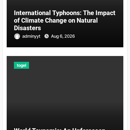
International Typhoons: The Impact
of Climate Change on Natural
Disasters
adminyyt
Aug 6, 2026
togel