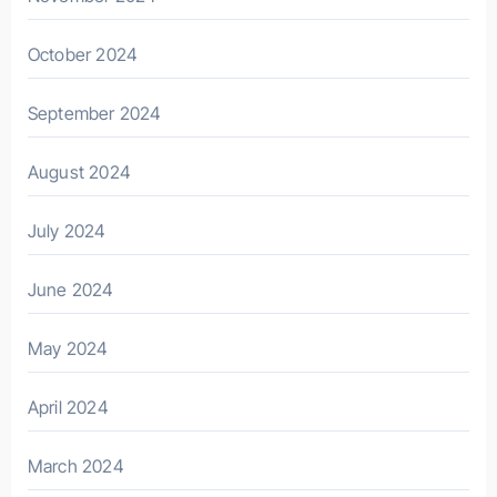
October 2024
September 2024
August 2024
July 2024
June 2024
May 2024
April 2024
March 2024