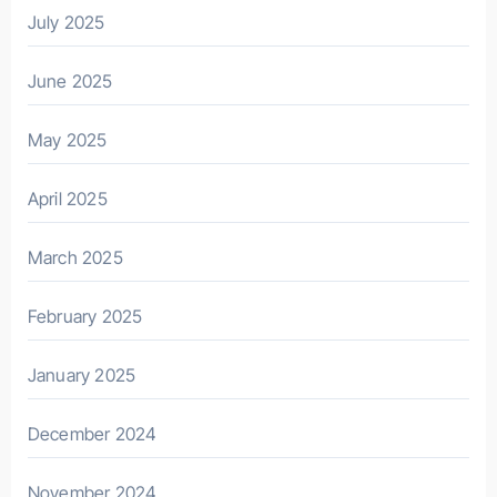
July 2025
June 2025
May 2025
April 2025
March 2025
February 2025
January 2025
December 2024
November 2024