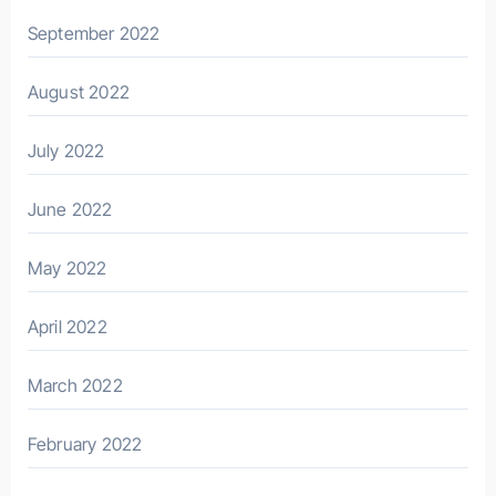
September 2022
August 2022
July 2022
June 2022
May 2022
April 2022
March 2022
February 2022