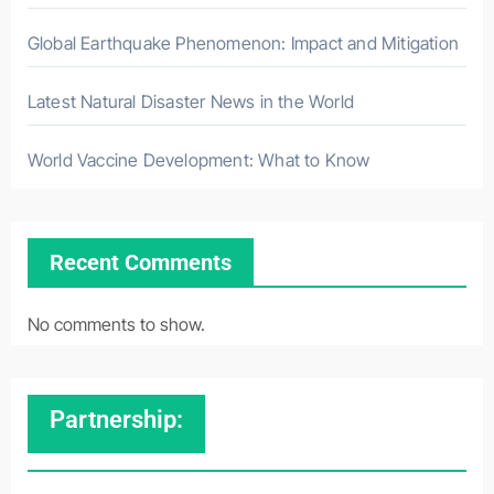
Global Earthquake Phenomenon: Impact and Mitigation
Latest Natural Disaster News in the World
World Vaccine Development: What to Know
Recent Comments
No comments to show.
Partnership: