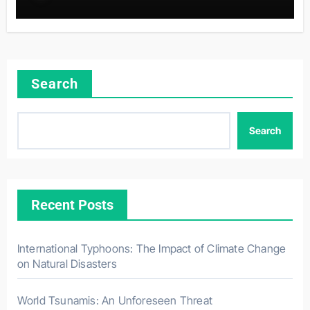
Search
Search
Recent Posts
International Typhoons: The Impact of Climate Change
on Natural Disasters
World Tsunamis: An Unforeseen Threat