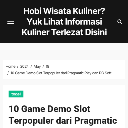
Skip
Hobi Wisata Kuliner?
to
Yuk Lihat Informasi
content
Kuliner Terlezat Disini
Home
2024
May
18
10 Game Demo Slot Terpopuler dari Pragmatic Play dan PG Soft
togel
10 Game Demo Slot
Terpopuler dari Pragmatic