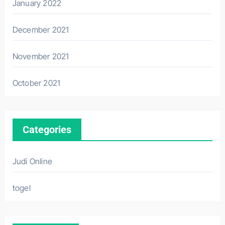
January 2022
December 2021
November 2021
October 2021
Categories
Judi Online
togel