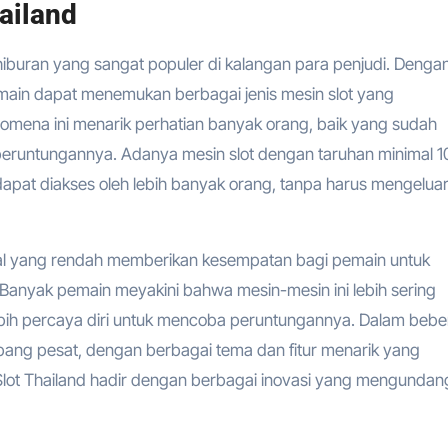
ailand
u hiburan yang sangat populer di kalangan para penjudi. Denga
main dapat menemukan berbagai jenis mesin slot yang
ena ini menarik perhatian banyak orang, baik yang sudah
untungannya. Adanya mesin slot dengan taruhan minimal 1
apat diakses oleh lebih banyak orang, tanpa harus mengelua
mal yang rendah memberikan kesempatan bagi pemain untuk
 Banyak pemain meyakini bahwa mesin-mesin ini lebih sering
ih percaya diri untuk mencoba peruntungannya. Dalam beb
embang pesat, dengan berbagai tema dan fitur menarik yang
ot Thailand hadir dengan berbagai inovasi yang mengundan