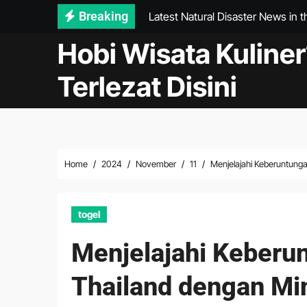
Latest Natural Disaster News in 
Skip
Breaking
World Vaccine Development: Wh
to
Hobi Wisata Kuliner
content
Economic Impact of the Global P
Terlezat Disini
WHO health news: Latest Develop
The Importance of International 
AI in Health: Improving Diagnosi
The Rise of International Startup
Home
2024
November
11
Menjelajahi Keberuntunga
International Typhoons: The Impa
togel
Menjelajahi Keberun
Thailand dengan Mi