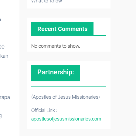
What to Know
n
Recent Comments
No comments to show.
00
rkan
Partnership:
(Apostles of Jesus Missionaries)
erapa
Official Link :
g
apostlesofjesusmissionaries.com