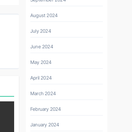
August 2024
July 2024
June 2024
May 2024
April 2024
March 2024
February 2024
January 2024