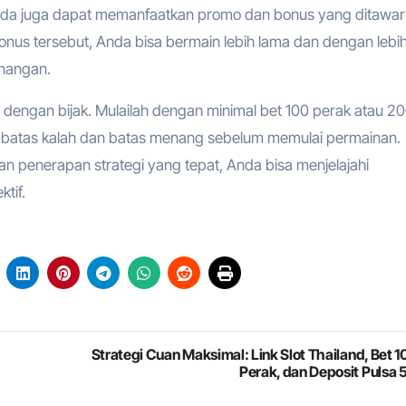
da juga dapat memanfaatkan promo dan bonus yang ditawa
bonus tersebut, Anda bisa bermain lebih lama dan dengan lebi
nangan.
a dengan bijak. Mulailah dengan minimal bet 100 perak atau 2
r batas kalah dan batas menang sebelum memulai permainan.
n penerapan strategi yang tepat, Anda bisa menjelajahi
tif.
Strategi Cuan Maksimal: Link Slot Thailand, Bet 1
Perak, dan Deposit Pulsa 