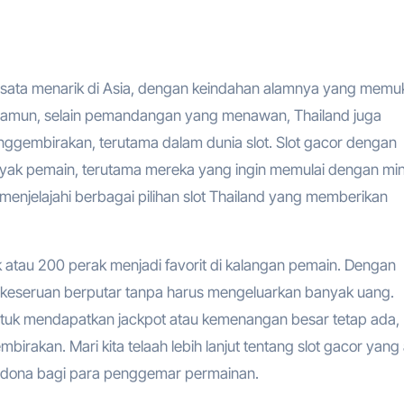
amun, selain pemandangan yang menawan, Thailand juga
embirakan, terutama dalam dunia slot. Slot gacor dengan
anyak pemain, terutama mereka yang ingin memulai dengan mi
n menjelajahi berbagai pilihan slot Thailand yang memberikan
 atau 200 perak menjadi favorit di kalangan pemain. Dengan
 keseruan berputar tanpa harus mengeluarkan banyak uang.
ntuk mendapatkan jackpot atau kemenangan besar tetap ada,
akan. Mari kita telaah lebih lanjut tentang slot gacor yang 
madona bagi para penggemar permainan.