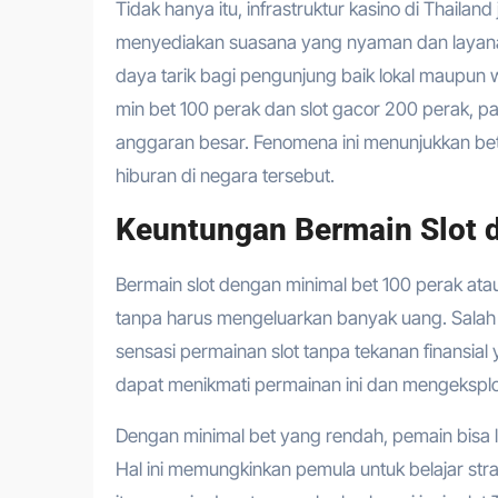
Tidak hanya itu, infrastruktur kasino di Thail
menyediakan suasana yang nyaman dan layanan
daya tarik bagi pengunjung baik lokal maupun 
min bet 100 perak dan slot gacor 200 perak, p
anggaran besar. Fenomena ini menunjukkan bet
hiburan di negara tersebut.
Keuntungan Bermain Slot 
Bermain slot dengan minimal bet 100 perak a
tanpa harus mengeluarkan banyak uang. Sala
sensasi permainan slot tanpa tekanan finansial
dapat menikmati permainan ini dan mengeksplora
Dengan minimal bet yang rendah, pemain bisa 
Hal ini memungkinkan pemula untuk belajar str