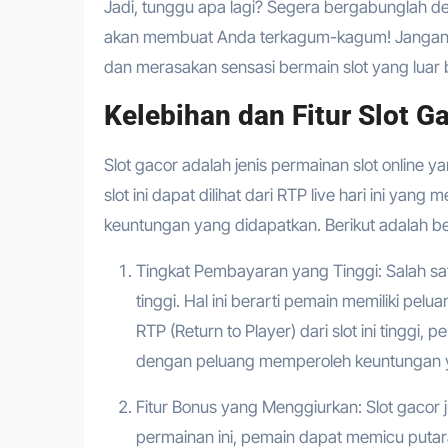
Jadi, tunggu apa lagi? Segera bergabunglah de
akan membuat Anda terkagum-kagum! Jangan 
dan merasakan sensasi bermain slot yang luar 
Kelebihan dan Fitur Slot G
Slot gacor adalah jenis permainan slot online ya
slot ini dapat dilihat dari RTP live hari ini 
keuntungan yang didapatkan. Berikut adalah b
Tingkat Pembayaran yang Tinggi: Salah satu kelebihan utama dari slot gacor adalah tingkat pembayaran yang
tinggi. Hal ini berarti pemain memiliki pe
RTP (Return to Player) dari slot ini tingg
dengan peluang memperoleh keuntungan y
Fitur Bonus yang Menggiurkan: Slot gacor juga menawarkan berbagai fitur bonus yang menggiurkan. Dalam
permainan ini, pemain dapat memicu putaran