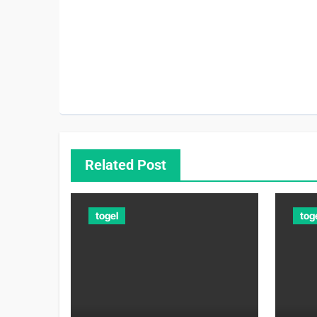
Related Post
togel
tog