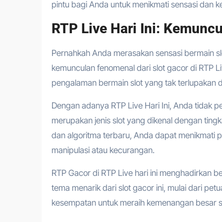
pintu bagi Anda untuk menikmati sensasi dan 
RTP Live Hari Ini: Kemunc
Pernahkah Anda merasakan sensasi bermain slot
kemunculan fenomenal dari slot gacor di RTP L
pengalaman bermain slot yang tak terlupakan 
Dengan adanya RTP Live Hari Ini, Anda tidak pe
merupakan jenis slot yang dikenal dengan tingk
dan algoritma terbaru, Anda dapat menikmati p
manipulasi atau kecurangan.
RTP Gacor di RTP Live hari ini menghadirkan be
tema menarik dari slot gacor ini, mulai dari p
kesempatan untuk meraih kemenangan besar s